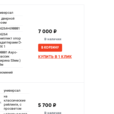
ниверсал
а дверной
роем
46264+698881
7 000 ₽
46264
омплект опор
В наличии
 адаптерами D-
UX 1
В КОРЗИНУ
98881 Аэро-
КУПИТЬ В 1 КЛИК
лассик
ширина 53мм.)
,3м
люминий
универсал
на
классические
я:
5 700 ₽
рейлинги, с
просветом
В наличии