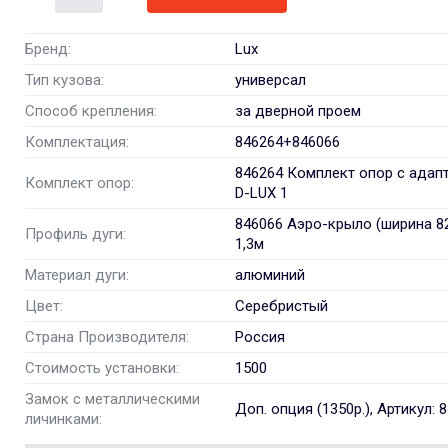
Бренд:
Lux
Тип кузова:
универсал
Способ крепления:
за дверной проем
Комплектация:
846264+846066
846264 Комплект опор с адап
Комплект опор:
D-LUX 1
846066 Аэро-крыло (ширина 8
Профиль дуги:
1,3м
Материал дуги:
алюминий
Цвет:
Серебристый
Страна Производителя:
Россия
Стоимость установки:
1500
Замок с металлическими
Доп. опция (1350р.), Артикул: 
личинками: