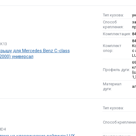
Тип кузова:
у
Способ
з
крепления:
п
Комплектация:
8
8
DK13
Комплект
К
крышу для Mercedes Benz C-class
опор:
с
L
2000) универсал
6
к
Профиль дуги:
(
1
Материал
а
дуги:
Тип кузова:
Способ креплени
8D4
тема на классические рейлинги LUX