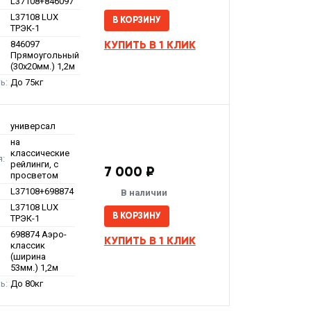
L37108+846097
L37108 LUX
В КОРЗИНУ
ТРЭК-1
КУПИТЬ В 1 КЛИК
846097
Прямоугольный
(30x20мм.) 1,2м
ь:
До 75кг
универсал
на
классические
я:
рейлинги, с
7 000 ₽
просветом
L37108+698874
В наличии
L37108 LUX
В КОРЗИНУ
ТРЭК-1
698874 Аэро-
КУПИТЬ В 1 КЛИК
классик
(ширина
53мм.) 1,2м
ь:
До 80кг