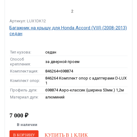
2
Артикул: LUX1DK12
Багажник на крышу для Honda Accord (VIII) (2008-2013)
седан
Тип кузова:
седан
Способ
за дверной проем
крепления:
Комплектация:
846264+698874
846264 Комплект опор с адаптерами D-LUX
Комплект опор:
1
Профиль дуги:
698874 Аэро-классик (ширина 53мм.) 1,2м
Материал дуги:
алюминий
7 000 ₽
В наличии
КУПИТЬ В 1 КЛИК
В КОРЗИНУ