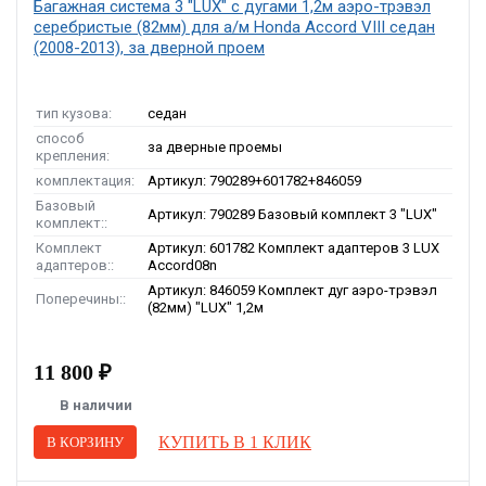
Багажная система 3 "LUX" с дугами 1,2м аэро-трэвэл
серебристые (82мм) для а/м Honda Accord VIII седан
(2008-2013), за дверной проем
тип кузова:
седан
способ
за дверные проемы
крепления:
комплектация:
Артикул: 790289+601782+846059
Базовый
Артикул: 790289 Базовый комплект 3 "LUX"
комплект::
Комплект
Артикул: 601782 Комплект адаптеров 3 LUX
адаптеров::
Accord08n
Артикул: 846059 Комплект дуг аэро-трэвэл
Поперечины::
(82мм) "LUX" 1,2м
11 800 ₽
В наличии
КУПИТЬ В 1 КЛИК
В КОРЗИНУ