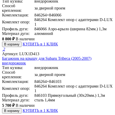
Тип кузова:
внедорожник
Способ
за дверной проем
крепления:
Комплектация:
846264+846066
846264 Комплект опор с адаптерами D-LUX
Комплект опор:
1
Профиль дуги:
846066 Аэро-крыло (ширина 82мм.) 1,3м
Материал дуги:
алюминий
8 800 ₽
В наличии
КУПИТЬ в 1 КЛИК
В корзину
2
Артикул: LUX1D413
Багажник на крышу для Subaru Tribeca (2005-2007)
внедорожник
Тип кузова:
внедорожник
Способ
за дверной проем
крепления:
Комплектация:
846264+846103
846264 Комплект опор с адаптерами D-LUX
Комплект опор:
1
Профиль дуги:
846103 Прямоугольный (30x20мм.) 1,3м
Материал дуги:
сталь 1,4мм
5 700 ₽
В наличии
КУПИТЬ в 1 КЛИК
В корзину