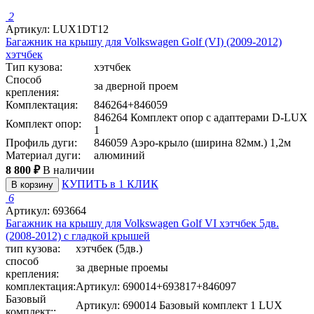
2
Артикул: LUX1DT12
Багажник на крышу для Volkswagen Golf (VI) (2009-2012)
хэтчбек
Тип кузова:
хэтчбек
Способ
за дверной проем
крепления:
Комплектация:
846264+846059
846264 Комплект опор с адаптерами D-LUX
Комплект опор:
1
Профиль дуги:
846059 Аэро-крыло (ширина 82мм.) 1,2м
Материал дуги:
алюминий
8 800 ₽
В наличии
КУПИТЬ в 1 КЛИК
В корзину
6
Артикул: 693664
Багажник на крышу для Volkswagen Golf VI хэтчбек 5дв.
(2008-2012) с гладкой крышей
тип кузова:
хэтчбек (5дв.)
способ
за дверные проемы
крепления:
комплектация:
Артикул: 690014+693817+846097
Базовый
Артикул: 690014 Базовый комплект 1 LUX
комплект::