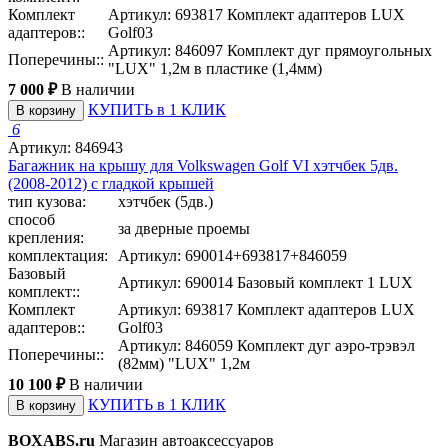
Комплект
Артикул: 693817 Комплект адаптеров LUX
адаптеров::
Golf03
Артикул: 846097 Комплект дуг прямоугольных
Поперечины::
"LUX" 1,2м в пластике (1,4мм)
7 000 ₽
В наличии
КУПИТЬ в 1 КЛИК
В корзину
6
Артикул: 846943
Багажник на крышу для Volkswagen Golf VI хэтчбек 5дв.
(2008-2012) с гладкой крышей
тип кузова:
хэтчбек (5дв.)
способ
за дверные проемы
крепления:
комплектация:
Артикул: 690014+693817+846059
Базовый
Артикул: 690014 Базовый комплект 1 LUX
комплект::
Комплект
Артикул: 693817 Комплект адаптеров LUX
адаптеров::
Golf03
Артикул: 846059 Комплект дуг аэро-трэвэл
Поперечины::
(82мм) "LUX" 1,2м
10 100 ₽
В наличии
КУПИТЬ в 1 КЛИК
В корзину
BOXABS.ru
Магазин автоаксессуаров