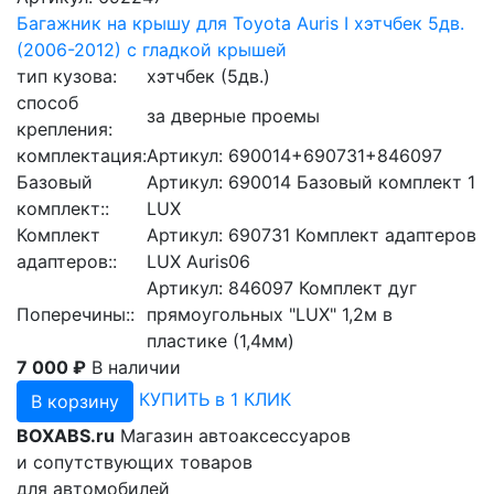
Багажник на крышу для Toyota Auris I хэтчбек 5дв.
(2006-2012) с гладкой крышей
тип кузова:
хэтчбек (5дв.)
способ
за дверные проемы
крепления:
комплектация:
Артикул: 690014+690731+846097
Базовый
Артикул: 690014 Базовый комплект 1
комплект::
LUX
Комплект
Артикул: 690731 Комплект адаптеров
адаптеров::
LUX Auris06
Артикул: 846097 Комплект дуг
Поперечины::
прямоугольных "LUX" 1,2м в
пластике (1,4мм)
7 000 ₽
В наличии
КУПИТЬ в 1 КЛИК
В корзину
BOXABS.ru
Магазин автоаксессуаров
и сопутствующих товаров
для автомобилей