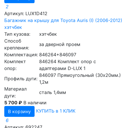
2
Артикул: LUX1D412
Багажник на крышу для Toyota Auris (I) (2006-2012)
хэтчбек
Тип кузова:
хэтчбек
Способ
за дверной проем
крепления:
Комплектация:
846264+846097
Комплект
846264 Комплект опор с
опор:
адаптерами D-LUX 1
846097 Прямоугольный (30x20мм.)
Профиль дуги:
1,2м
Материал
сталь 1,4мм
дуги:
5 700 ₽
В наличии
КУПИТЬ в 1 КЛИК
В корзину
6
Артикул: 692247