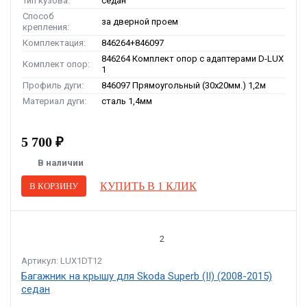
Тип кузова:
седан
Способ
за дверной проем
крепления:
Комплектация:
846264+846097
846264 Комплект опор с адаптерами D-LUX
Комплект опор:
1
Профиль дуги:
846097 Прямоугольный (30x20мм.) 1,2м
Материал дуги:
сталь 1,4мм
5 700 ₽
В наличии
КУПИТЬ В 1 КЛИК
В КОРЗИНУ
2
Артикул: LUX1DT12
Багажник на крышу для Skoda Superb (II) (2008-2015)
седан