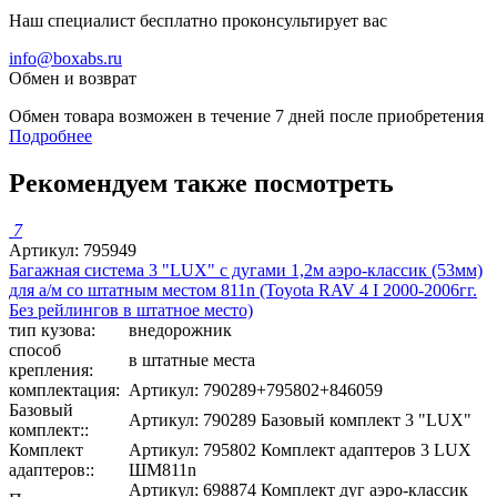
Наш специалист бесплатно проконсультирует вас
info@boxabs.ru
Обмен и возврат
Обмен товара возможен в течение 7 дней после приобретения
Подробнее
Рекомендуем также посмотреть
7
Артикул: 795949
Багажная система 3 "LUX" с дугами 1,2м аэро-классик (53мм)
для а/м со штатным местом 811n (Toyota RAV 4 I 2000-2006гг.
Без рейлингов в штатное место)
тип кузова:
внедорожник
способ
в штатные места
крепления:
комплектация:
Артикул: 790289+795802+846059
Базовый
Артикул: 790289 Базовый комплект 3 "LUX"
комплект::
Комплект
Артикул: 795802 Комплект адаптеров 3 LUX
адаптеров::
ШМ811n
Артикул: 698874 Комплект дуг аэро-классик