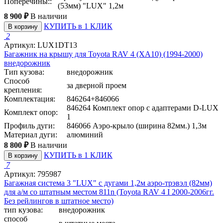
Поперечины::
(53мм) "LUX" 1,2м
8 900 ₽
В наличии
КУПИТЬ в 1 КЛИК
В корзину
2
Артикул: LUX1DT13
Багажник на крышу для Toyota RAV 4 (XA10) (1994-2000)
внедорожник
Тип кузова:
внедорожник
Способ
за дверной проем
крепления:
Комплектация:
846264+846066
846264 Комплект опор с адаптерами D-LUX
Комплект опор:
1
Профиль дуги:
846066 Аэро-крыло (ширина 82мм.) 1,3м
Материал дуги:
алюминий
8 800 ₽
В наличии
КУПИТЬ в 1 КЛИК
В корзину
7
Артикул: 795987
Багажная система 3 "LUX" с дугами 1,2м аэро-трэвэл (82мм)
для а/м со штатным местом 811n (Toyota RAV 4 I 2000-2006гг.
Без рейлингов в штатное место)
тип кузова:
внедорожник
способ