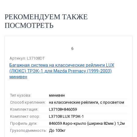
РЕКОМЕНДУЕМ ТАКЖЕ
ПОСМОТРЕТЬ
6
Артикул: L37108DT
Багажная система на классические рейлинги LUX
(ЛЮКС) ТРЭК-1 для Mazda Premacy (1999-2003)
минивен
Тип кузова:
минивен
Способ крепления:
на классические рейлинги, с просветом
Комплектация:
L37108+846059
Комплект опор:
L37108 LUX ТРЭК-1
Профиль дуги:
846059 Аэро-крыло (ширина 82мм.) 1,2м
Грузоподъемность:
До 100кг