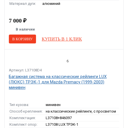
Материал дуги:
алюминий
7 000 ₽
В наличии
КУПИТЬ В 1 КЛИК
В КОРЗИНУ
6
Артикул: L37108D4
Багажная система на классические рейлинги LUX
(ЛЮКС) ТРЭК-1 для Mazda Premacy (1999-2003)
минивен
Тип кузова:
минивен
Способ крепления:
на классические рейлинги, с просветом
Комплектация:
L37108+846097
Комплект опор:
L37108 LUX ТРЭК-1