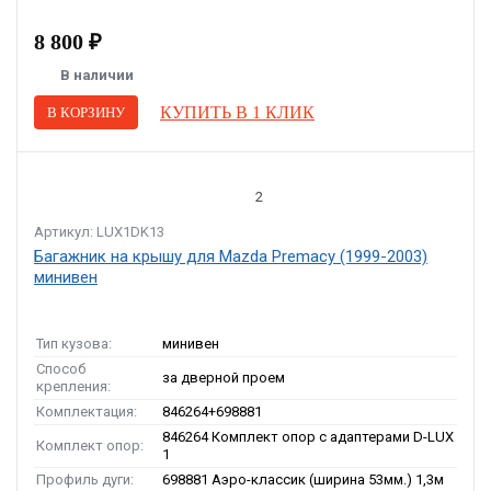
8 800 ₽
В наличии
КУПИТЬ В 1 КЛИК
В КОРЗИНУ
2
Артикул: LUX1DK13
Багажник на крышу для Mazda Premacy (1999-2003)
минивен
Тип кузова:
минивен
Способ
за дверной проем
крепления:
Комплектация:
846264+698881
846264 Комплект опор с адаптерами D-LUX
Комплект опор:
1
Профиль дуги:
698881 Аэро-классик (ширина 53мм.) 1,3м