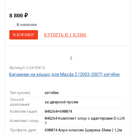
8 800 ₽
В наличии
КУПИТЬ В 1 КЛИК
В КОРЗИНУ
2
Артикул: LUX1DK12
Багажник на крышу для Mazda 2 (2003-2007) хэтчбек
Тип кузова:
хэтчбек
Способ
за дверной проем
крепления:
Комплектация:
846264+698874
846264 Комплект опор с адаптерами D-LUX
Комплект опор:
1
Профиль дуги:
698874 Аэро-классик (ширина 53мм.) 1,2м