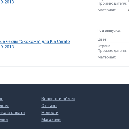
09-2013
Производителя:
Материал:
Год выпуска:
Цвет:
е чехлы "Экокожа" для Kia Cerato
Страна
09-2013
Производителя:
Материал:
ог
Возврат и обмен
икам
Отзывы
вка и оплата
Новости
овка
Магазины