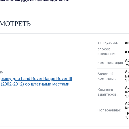
МОТРЕТЬ
тип кузова:
в
способ
в
крепления:
Ар
комплектация:
7
Ар
4N
Базовый
Б
рышу для Land Rover Range Rover III
комплект:
"L
(2002-2012) со штатными местами
Ар
Комплект
К
адаптеров:
"
Ар
Ко
Поперечины:
тр
1,