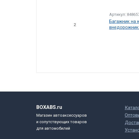
Артикул: 84865
Багажник на к
2
внедорожник 
BOXABS.ru
Катал
Оптов
Магазин автоаксессуаров
и сопутствующих товаров
Доста
для автомобилей
Устан