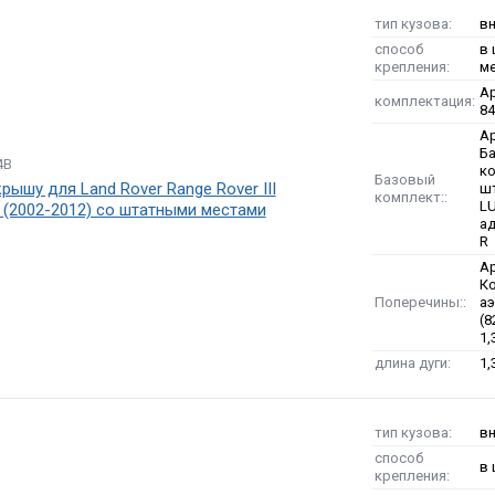
тип кузова:
в
способ
в
крепления:
м
Ар
комплектация:
8
Ар
Б
4B
к
Базовый
рышу для Land Rover Range Rover III
ш
комплект::
LU
(2002-2012) со штатными местами
ад
R
Ар
К
Поперечины::
а
(8
1
длина дуги:
1,
тип кузова:
в
способ
в
крепления: