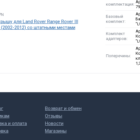
Ар
комплектация:
7
Ар
7N
Базовый
Б
рышу для Land Rover Range Rover III
комплект:
"L
(2002-2012) со штатными местами
Ар
Комплект
К
адаптеров:
"
Ар
Ко
Поперечины:
кл
1,
ог
Возврат и обмен
икам
Отзывы
вка и оплата
Новости
овка
Магазины