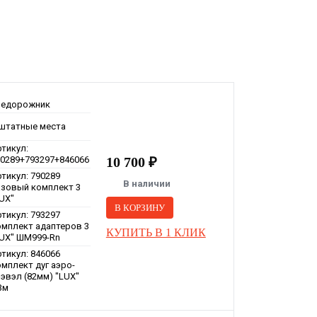
недорожник
 штатные места
тикул:
90289+793297+846066
10 700 ₽
тикул: 790289
В наличии
азовый комплект 3
UX"
В КОРЗИНУ
тикул: 793297
омплект адаптеров 3
КУПИТЬ В 1 КЛИК
LUX" ШМ999-Rn
тикул: 846066
мплект дуг аэро-
эвэл (82мм) "LUX"
3м