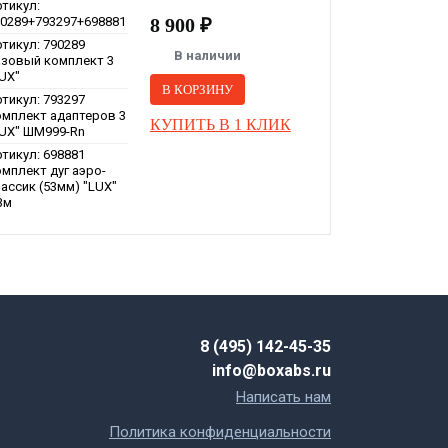
тикул:
90289+793297+698881
8 900 ₽
тикул: 790289
В наличии
азовый комплект 3
UX"
В КОРЗИНУ
тикул: 793297
омплект адаптеров 3
КУПИТЬ В 1 КЛИК
LUX" ШМ999-Rn
тикул: 698881
мплект дуг аэро-
ассик (53мм) "LUX"
3м
8 (495) 142-45-35
info@boxabs.ru
Написать нам
Политика конфиденциальности