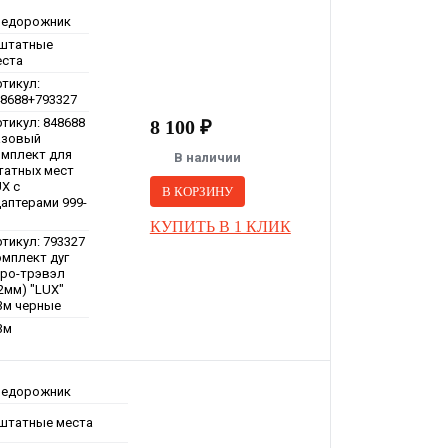
недорожник
 штатные
еста
тикул:
48688+793327
тикул: 848688
8 100 ₽
азовый
омплект для
В наличии
татных мест
X с
В КОРЗИНУ
аптерами 999-
КУПИТЬ В 1 КЛИК
тикул: 793327
омплект дуг
эро-трэвэл
2мм) "LUX"
,3м черные
3м
недорожник
 штатные места