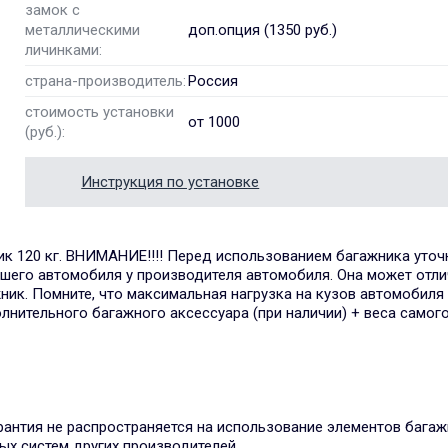
замок с
металлическими
доп.опция (1350 руб.)
личинками:
страна-производитель:
Россия
стоимость установки
от 1000
(руб.):
Инструкция по установке
к 120 кг. ВНИМАНИЕ!!!! Перед использованием багажника уточ
ашего автомобиля у производителя автомобиля. Она может отли
ник. Помните, что максимальная нагрузка на кузов автомобиля
лнительного багажного аксессуара (при наличии) + веса самого
арантия не распространяется на использование элементов бага
ых систем других производителей.