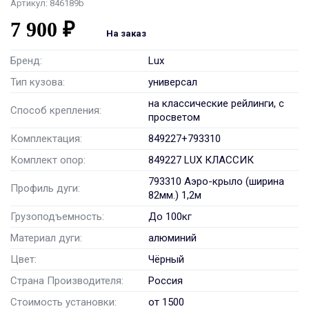
Артикул: 846189b
7 900 ₽
На заказ
Бренд:
Lux
Тип кузова:
универсал
на классические рейлинги, с
Способ крепления:
просветом
Комплектация:
849227+793310
Комплект опор:
849227 LUX КЛАССИК
793310 Аэро-крыло (ширина
Профиль дуги:
82мм.) 1,2м
Грузоподъемность:
До 100кг
Материал дуги:
алюминий
Цвет:
Чёрный
Страна Производителя:
Россия
Стоимость установки:
от 1500