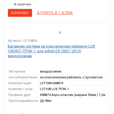
В наличии
КУПИТЬ В 1 КЛИК
В КОРЗИНУ
6
Артикул: L37108DK
Багажная система на классические рейлинги LUX
(ЛЮКС) ТРЭК-1 для Infiniti EX (2007-2013)
внедорожник
Тип кузова:
внедорожник
Способ крепления:
на классические рейлинги, с просветом
Комплектация:
L37108+698874
Комплект опор:
L37108 LUX ТРЭК-1
Профиль дуги:
698874 Аэро-классик (ширина 53мм.) 1,2м
Грузоподъемность:
До 80кг