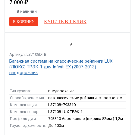
7 000 ₽
В наличии
КУПИТЬ В 1 КЛИК
В КОРЗИНУ
6
Артикул: L37108DTB
Багажная система на классические рейлинги LUX
(ЛЮКС) ТРЭК-1 для Infiniti EX (2007-2013)
внедорожник
Тип кузова:
внедорожник
Способ крепления:
на классические рейлинги, с просветом
Комплектация:
L37108+793310
Комплект опор:
L37108 LUX ТРЭК-1
Профиль дуги:
793310 Аэро-крыло (ширина 82мм.) 1,2м
Грузоподъемность:
До 100кг