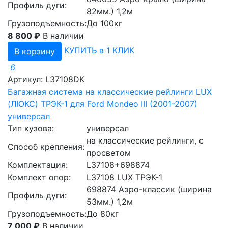
Профиль дуги:
82мм.) 1,2м
Грузоподъемность:
До 100кг
8 800 ₽
В наличии
КУПИТЬ в 1 КЛИК
В корзину
6
Артикул: L37108DK
Багажная система на классические рейлинги LUX
(ЛЮКС) ТРЭК-1 для Ford Mondeo III (2001-2007)
универсал
Тип кузова:
универсал
на классические рейлинги, с
Способ крепления:
просветом
Комплектация:
L37108+698874
Комплект опор:
L37108 LUX ТРЭК-1
698874 Аэро-классик (ширина
Профиль дуги:
53мм.) 1,2м
Грузоподъемность:
До 80кг
7 000 ₽
В наличии