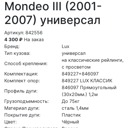
Mondeo III (2001-
2007) универсал
Артикул: 842556
4 300 ₽
На заказ
Бренд:
Lux
Тип кузова:
универсал
на классические рейлинги,
Способ крепления:
с просветом
Комплектация:
849227+846097
Комплект опор:
849227 LUX КЛАССИК
846097 Прямоугольный
Профиль дуги:
(30x20мм.) 1,2м
Грузоподъемность:
До 75кг
Материал дуги:
сталь 1,4мм
Покрытие дуги:
Пластик
Цвет:
Чёрный