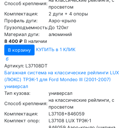
на классические рейлинги, с
Способ крепления:
просветом
Комплектация:
2 дуги + 4 опоры
Профиль дуги:
Аэро-крыло
Грузоподъемность:
До 120кг
Материал дуги:
алюминий
8 400 ₽
В наличии
КУПИТЬ в 1 КЛИК
В корзину
6
Артикул: L37108DT
Багажная система на классические рейлинги LUX
(ЛЮКС) ТРЭК-1 для Ford Mondeo III (2001-2007)
универсал
Тип кузова:
универсал
на классические рейлинги, с
Способ крепления:
просветом
Комплектация:
L37108+846059
Комплект опор:
L37108 LUX ТРЭК-1
846059 Аэро-крыло (ширина