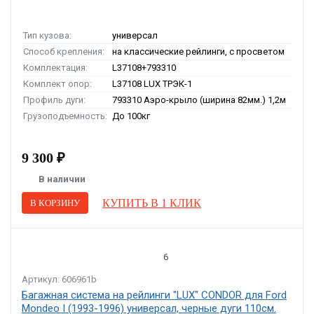
Тип кузова:
универсал
Способ крепления:
на классические рейлинги, с просветом
Комплектация:
L37108+793310
Комплект опор:
L37108 LUX ТРЭК-1
Профиль дуги:
793310 Аэро-крыло (ширина 82мм.) 1,2м
Грузоподъемность:
До 100кг
9 300 ₽
В наличии
КУПИТЬ В 1 КЛИК
В КОРЗИНУ
6
Артикул: 606961b
Багажная система на рейлинги "LUX" CONDOR для Ford
Mondeo I (1993-1996) универсал, черные дуги 110см.