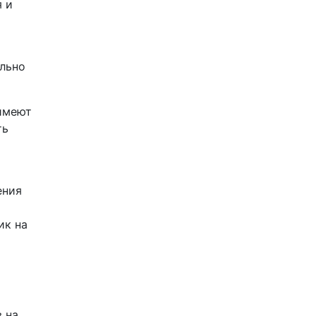
 и
льно
имеют
ть
ения
ик на
 на