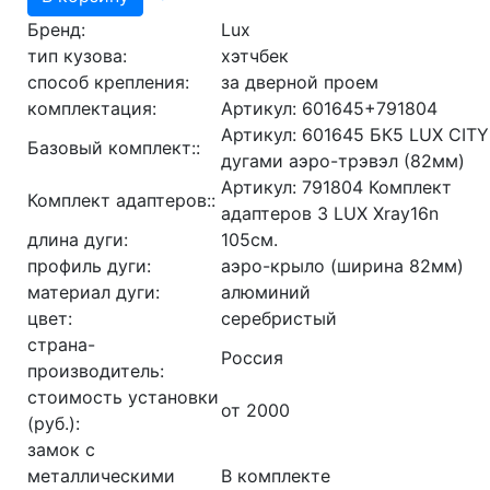
Бренд:
Lux
тип кузова:
хэтчбек
способ крепления:
за дверной проем
комплектация:
Артикул: 601645+791804
Артикул: 601645 БК5 LUX CITY
Базовый комплект::
дугами аэро-трэвэл (82мм)
Артикул: 791804 Комплект
Комплект адаптеров::
адаптеров 3 LUX Xray16n
длина дуги:
105см.
профиль дуги:
аэро-крыло (ширина 82мм)
материал дуги:
алюминий
цвет:
серебристый
страна-
Россия
производитель:
стоимость установки
от 2000
(руб.):
замок с
металлическими
В комплекте