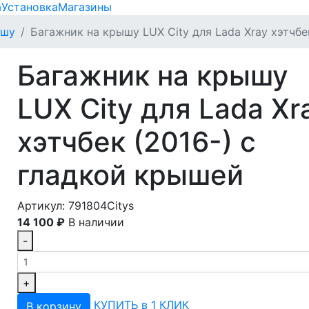
а
Установка
Магазины
ышу
Багажник на крышу LUX City для Lada Xray хэтчбе
Багажник на крышу
LUX City для Lada Xr
хэтчбек (2016-) с
гладкой крышей
Артикул: 791804Citys
14 100 ₽
В наличии
-
+
КУПИТЬ в 1 КЛИК
В корзину