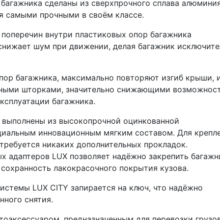
агажника сделаны из сверхпрочного сплава алюминия
ся самыми прочными в своём классе.
поперечин внутри пластиковых опор багажника
снижает шум при движении, делая багажник исключите
пор багажника, максимально повторяют изгиб крыши, 
ными шторками, значительно снижающими возможнос
эксплуатации багажника.
 выполнены из высокопрочной оцинкованной
циальным инновационным мягким составом. Для крепл
требуется никаких дополнительных прокладок.
х адаптеров LUX позволяет надёжно закрепить багажн
сохранность лакокрасочного покрытия кузова.
истемы LUX CITY запирается на ключ, что надёжно
нного снятия.
оаксессуаром, предназначенным для перевозки грузов