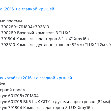
к (2016-) с гладкой крышей
ные проемы
: 790289+791804+793310
: 790289 Базовый комплект 3 "LUX"
 791804 Комплект адаптеров 3 "LUX" Xray16n
 793310 Комплект дуг аэро-трэвэл (82мм) "LUX" 1,2м ч
ay хэтчбек (2016-) с гладкой крышей
бек
верной проем
кул: 601706+791804
кул: 601706 БК5 LUX CITY с дугами аэро-трэвэл (82мм)
кул: 791804 Комплект адаптеров 3 LUX Xray16n