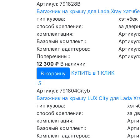
Артикул: 791828B
Багажник на крышу для Lada Xray хэтчбе
тип кузова:
хэтчбек
способ крепления:
за двер
комплектация:
Артикул
Базовый комплект::
Артикул
Комплект адаптеров::
Артикул:
Поперечины::
Артикул:
12 300 ₽
В наличии
КУПИТЬ в 1 КЛИК
В корзину
5
Артикул: 791804Cityb
Багажник на крышу LUX City для Lada Xr
тип кузова:
хэтч
способ крепления:
за д
комплектация:
Арти
Базовый комплект::
Арти
Комплект адаптеров::
Арти