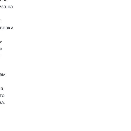
за на
к
евозки
 и
а
е
ием
на
го
а.