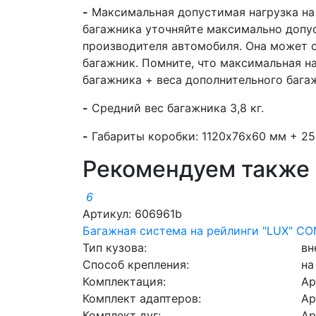
-
Максимальная допустимая нагрузка на 
багажника уточняйте максимально допус
производителя автомобиля. Она может о
багажник. Помните, что максимальная на
багажника + веса дополнительного багаж
-
Средний вес багажника 3,8 кг.
-
Габариты коробки: 1120х76х60 мм + 2
Рекомендуем также
6
Артикул: 606961b
Багажная система на рейлинги "LUX" CON
Тип кузова:
вн
Способ крепления:
на
Комплектация:
Ар
Комплект адаптеров:
Ар
Комплект дуг:
Ар