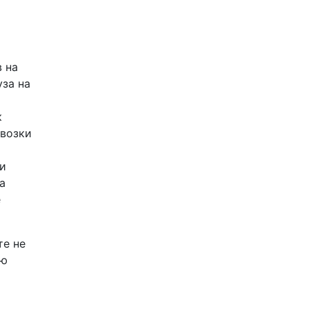
 на
за на
к
евозки
 и
а
е
те не
ию