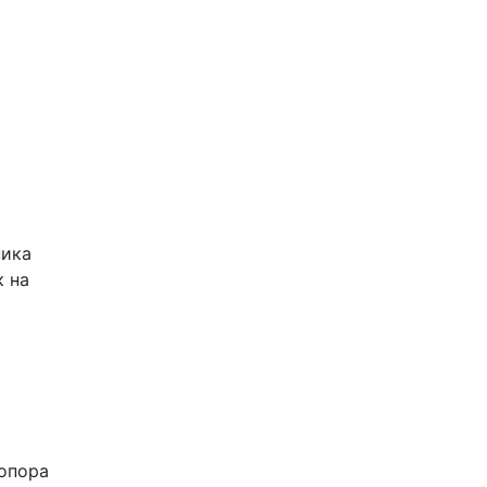
ника
к на
опора