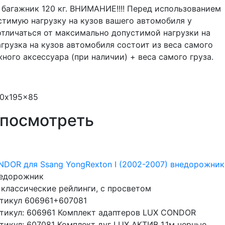
багажник 120 кг. ВНИМАНИЕ!!!! Перед использованием
тимую нагрузку на кузов вашего автомобиля у
тличаться от максимально допустимой нагрузки на
грузка на кузов автомобиля состоит из веса самого
ного аксессуара (при наличии) + веса самого груза.
50x195x85
 посмотреть
DOR для Ssang YongRexton I (2002-2007) внедорожник,
едорожник
 классические рейлинги, с просветом
тикул 606961+607081
тикул: 606961 Комплект адаптеров LUX CONDOR
тикул: 607081 Комплект дуг LUX АКТИВ 1,1м черные