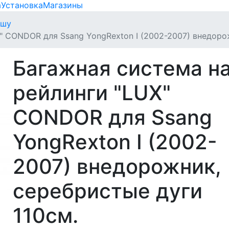
а
Установка
Магазины
ышу
" CONDOR для Ssang YongRexton I (2002-2007) внедоро
Багажная система н
рейлинги "LUX"
CONDOR для Ssang
YongRexton I (2002-
2007) внедорожник,
серебристые дуги
110см.