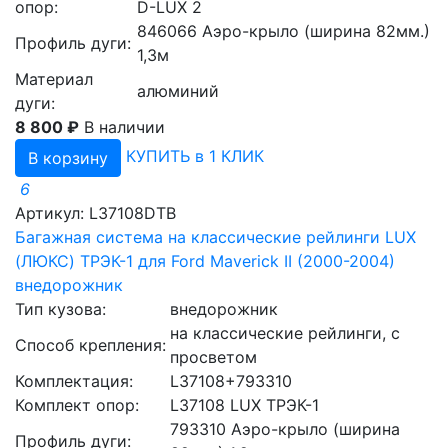
опор:
D-LUX 2
846066 Аэро-крыло (ширина 82мм.)
Профиль дуги:
1,3м
Материал
алюминий
дуги:
8 800 ₽
В наличии
КУПИТЬ в 1 КЛИК
В корзину
6
Артикул: L37108DTB
Багажная система на классические рейлинги LUX
(ЛЮКС) ТРЭК-1 для Ford Maverick II (2000-2004)
внедорожник
Тип кузова:
внедорожник
на классические рейлинги, с
Способ крепления:
просветом
Комплектация:
L37108+793310
Комплект опор:
L37108 LUX ТРЭК-1
793310 Аэро-крыло (ширина
Профиль дуги: