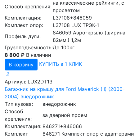
на классические рейлинги, с
Способ крепления:
просветом
Комплектация:
L37108+846059
Комплект опор:
L37108 LUX ТРЭК-1
846059 Аэро-крыло (ширина
Профиль дуги:
82мм.) 1,2м
Грузоподъемность:
До 100кг
8 800 ₽
В наличии
КУПИТЬ в 1 КЛИК
В корзину
2
Артикул: LUX2DT13
Багажник на крышу для Ford Maverick (II) (2000-
2004) внедорожник
Тип кузова:
внедорожник
Способ
за дверной проем
крепления:
Комплектация:
846271+846066
Комплект
846271 Комплект опор с адаптерами